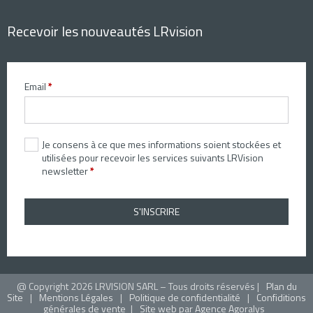
Recevoir les nouveautés LRvision
Email
*
Je consens à ce que mes informations soient stockées et
utilisées pour recevoir les services suivants LRVision
newsletter
*
S'INSCRIRE
@ Copyright 2026 LRVISION SARL – Tous droits réservés |
Plan du
Site
|
Mentions Légales
|
Politique de confidentialité
|
Confiditions
générales de vente
|
Site web par Agence Agoralys